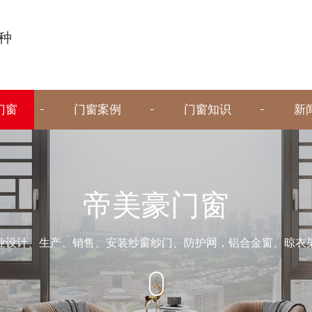
种
门窗
门窗案例
门窗知识
新
帝美豪门窗
业设计、生产、销售、安装纱窗纱门、防护网，铝合金窗、晾衣