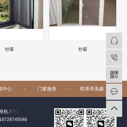
纱窗
纱窗
闻中心
门窗服务
联系帝美豪
座机 /
TEL
18728745046