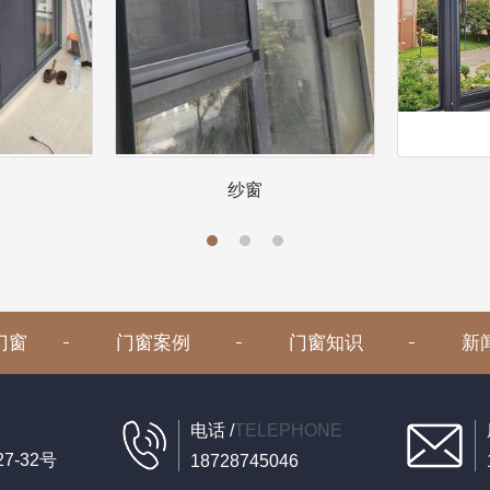
纱窗
门窗
门窗案例
门窗知识
新
电话 /
TELEPHONE
-32号
18728745046