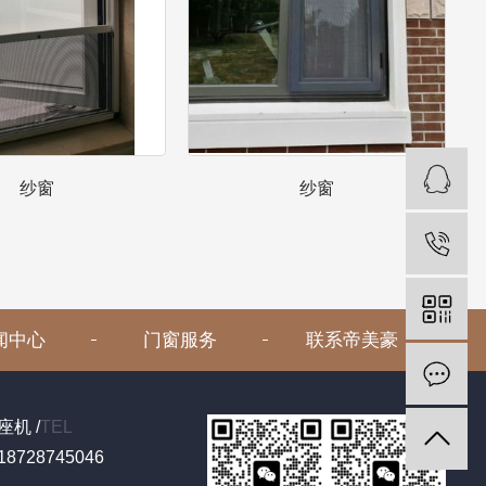
纱窗
纱窗
闻中心
门窗服务
联系帝美豪
座机 /
TEL
18728745046