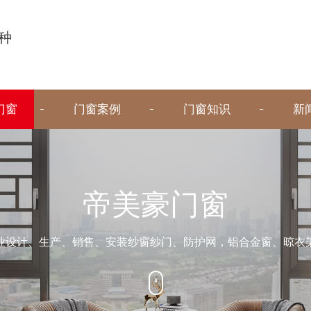
种
门窗
门窗案例
门窗知识
新
帝美豪门窗
业设计、生产、销售、安装纱窗纱门、防护网，铝合金窗、晾衣