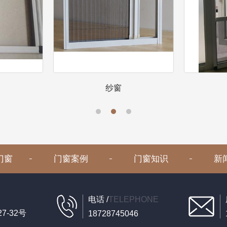
纱窗
门窗
门窗案例
门窗知识
新
电话 /
TELEPHONE
-32号
18728745046