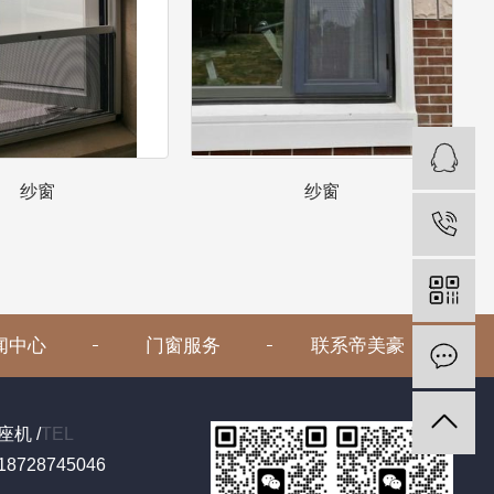
纱窗
闻中心
门窗服务
联系帝美豪
座机 /
TEL
18728745046