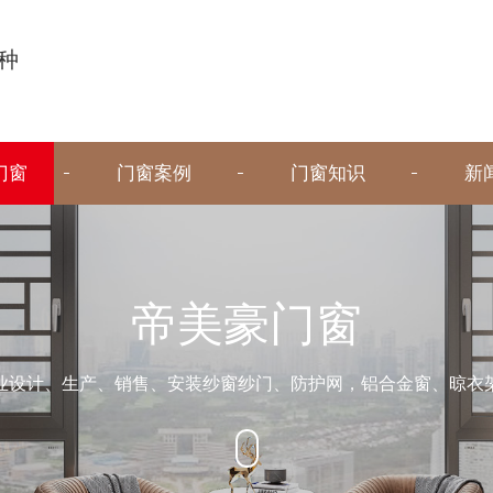
种
门窗
门窗案例
门窗知识
新
帝美豪门窗
业设计、生产、销售、安装纱窗纱门、防护网，铝合金窗、晾衣