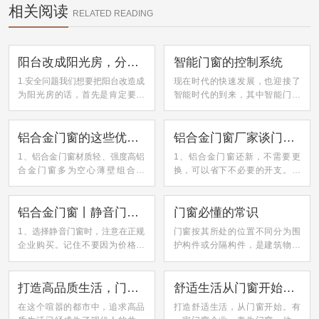
相关阅读
RELATED READING
阳台改成阳光房，分分钟多出一间房！
智能门窗的控制系统
1.安全问题我们想要把阳台改造成
现在时代的快速发展，也迎接了
为阳光房的话，首先是肯定要封
智能时代的到来，其中智能门窗
阳台的，那么阳台封起来之后，
控制系统就是智能时代的代表之
房屋又会多了一层保护，这样的
一。那什么是智能门窗控制系统
话安全性也提高很多。2.卫生问题
呢？智能门窗控制系统的组成包
铝合金门窗的这些优点你真的了解吗？
铝合金门窗厂家谈门窗改造的认知误区
阳台如果不封的话，那么灰尘雨
括对应的五金、电机、传感器，
1、铝合金门窗材质轻、强度高铝
1、铝合金门窗还新，不需要更
水都会进来，阳台封闭之后，这...
还有已经编写好的控制代码，门
合金门窗多为空心薄壁组合断
换，可以省下不必要的开支。外
窗控...
面，比重轻、强度高，在使用上
观上看是没什么缺陷，可铝合金
更加方便，铝合金门窗相对比钢
门窗的隐患可不是肉眼所能轻易
门窗来说减轻了50％左右，并且
看到的，因此还是建议大家门窗
铝合金门窗丨静音门窗选购注意事项
门窗必懂的常识
其截面具有较强的抗弯能力，不
要在翻新工程时及时更换。2、门
1、选择静音门窗时，注意在正规
门窗按其所处的位置不同分为围
易变形。2、外形美观，装饰性好
窗的老化也是二手房中一个突出
企业购买。记住不要因为价格低
护构件或分隔构件，是建筑物围
铝合...
问题...
而随意购买。这些廉价的眼镜可
护结构系统中重要的组成部分。
能缺乏相关部门的检测，因此可
最早的直棂窗在汉墓和陶屋明器
能不符合标准。2、买之前先比较
中就有，唐、宋、辽、金的砖、
打造高品质生活，门窗系统为您开启新世界
舒适生活从门窗开始，申成门窗打造家的温馨角落
一下。如果您确实认为外观没有
木建筑和壁画亦有大量表现。根
在这个喧嚣的都市中，追求高品
打造舒适生活，从门窗开始。有
差异，就哟爱去在安装静音门窗
据不同的设计要求其分别具有保